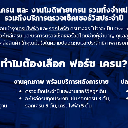
าเครน และ งานโมดิฟายเครน รวมทั้งจำหน่
รวมถึงบริการตรวจเช็คเซอร์วิสประจำปี
่อมบำรุง
เครนไฟฟ้า
และ
รอกไฟฟ้า
ครบวงจร ไม่ว่าจะเป็น Ove
อมอะไหล่เครน และบริการตรวจเช็คเซอร์วิสโดยช่างผู้ชำนาญ ดูแล
คลังสินค้า ให้คุณมั่นใจในความปลอดภัยและประสิทธิภาพการยก
ทำไมต้องเลือก ฟอร์ซ เครน?
งานคุณภาพ พร้อมบริการหลังการขาย
ปล
ตรวจเช็คประจำปี และงานเซอร์วิสฉุกเฉิน
อะไหล่ครบทุกประเภท เช่น รอกเครน 3 ตัน,
ฐาน
รอกเครน 5 ตัน, เครนไฟฟ้า 5 ตัน