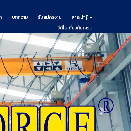
รา
บทความ
รับสมัครงาน
สาระน่ารู้
วีดีโอเกี่ยวกับเครน